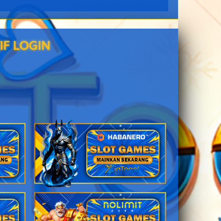
IF LOGIN