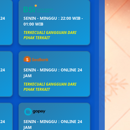
 24
SENIN - MINGGU : 22:00 WIB -
01:00 WIB
TERKECUALI GANGGUAN DARI
PIHAK TERKAIT
 24
SENIN - MINGGU : ONLINE 24
JAM
TERKECUALI GANGGUAN DARI
PIHAK TERKAIT
 24
SENIN - MINGGU : ONLINE 24
JAM