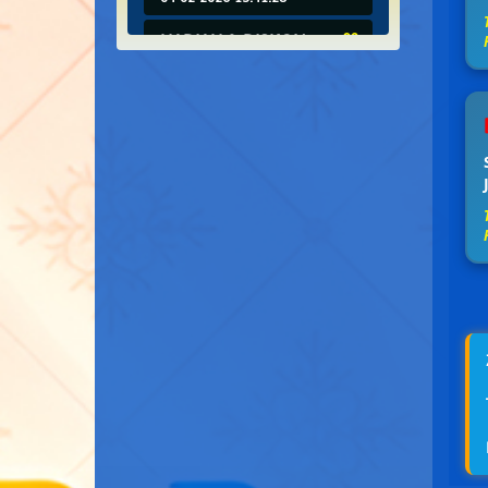
HADIAH & DISKON
17-01-2026 16:38:50
FAQ
09-11-2025 18:14:28