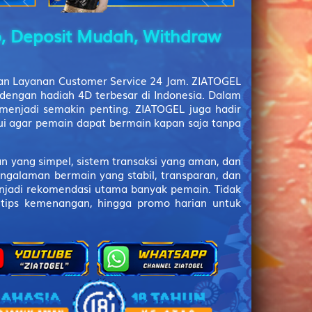
p, Deposit Mudah, Withdraw
dan Layanan Customer Service 24 Jam. ZIATOGEL
a dengan hadiah 4D terbesar di Indonesia. Dalam
menjadi semakin penting. ZIATOGEL juga hadir
arui agar pemain dapat bermain kapan saja tanpa
 yang simpel, sistem transaksi yang aman, dan
ngalaman bermain yang stabil, transparan, dan
enjadi rekomendasi utama banyak pemain. Tidak
 tips kemenangan, hingga promo harian untuk