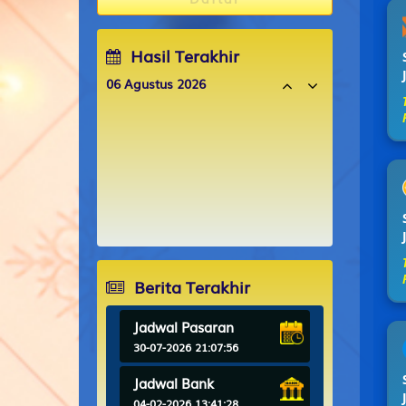
Hasil Terakhir
06 Agustus 2026
NEW YORK MID
7
0
8
2
CAROLINADAY
9
8
6
0
BRUNEI 02
6
8
3
5
OREGON03
9
0
1
6
Berita Terakhir
Jadwal Pasaran
30-07-2026 21:07:56
Jadwal Bank
04-02-2026 13:41:28