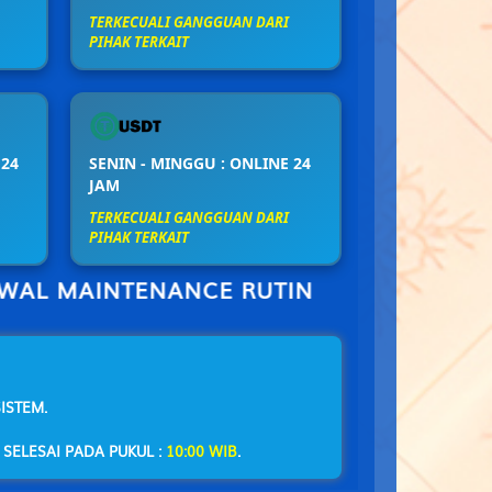
TERKECUALI GANGGUAN DARI
PIHAK TERKAIT
 24
SENIN - MINGGU : ONLINE 24
JAM
TERKECUALI GANGGUAN DARI
PIHAK TERKAIT
AINTENANCE RUTIN
ISTEM.
SELESAI PADA PUKUL :
10:00 WIB
.